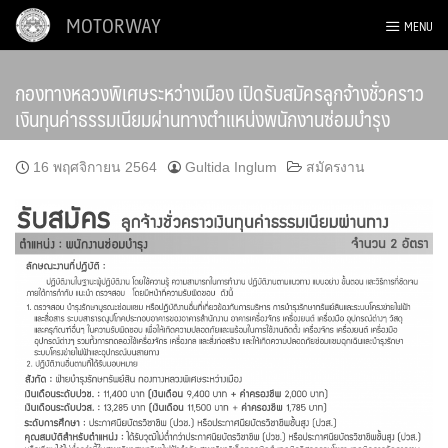
Skip
MOTORWAY
MENU
to
content
กองทางหลวงพิเศษระหว่างเมือง เปิดรับสมัครลูกจ้างชั่วคราว
เงินทุนค่าธรรมเนียมผ่านทางตำแหน่งพนักงานซ่อมบำรุง
16 พฤศจิกายน 2564
Gultida Inglum
สมัครงาน