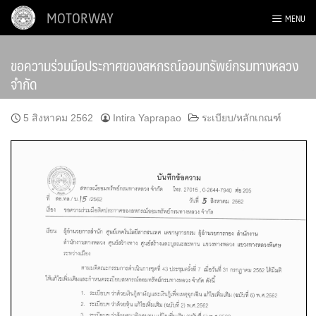
Skip
MOTORWAY
MENU
to
content
ขอความร่วมมือประกาศของสหกรณ์ออมทรัพย์กรมทางหลวง
จำกัด
5 สิงหาคม 2562
Intira Yaprapao
ระเบียบ/หลักเกณฑ์