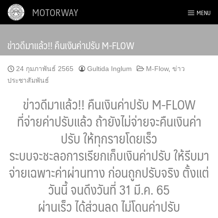
Skip
MOTORWAY
MENU
to
content
ข่าวดีมาแล้ว!! คืนเงินค่าปรับ M-FLOW
24 กุมภาพันธ์ 2565
Gultida Inglum
M-Flow
,
ข่าว
ประชาสัมพันธ์
ข่าวดีมาแล้ว!! คืนเงินค่าปรับ M-FLOW
ที่จ่ายค่าปรับแล้ว ถ้ายังไม่จ่ายจะคืนเงินค่า
ปรับ ให้ทุกรายโดยเร็ว
ระบบจะชะลอการเรียกเก็บเงินค่าปรับ ให้รีบมา
จ่ายเฉพาะค่าผ่านทาง ก่อนถูกปรับจริง ตั้งแต่
วันนี้ จนดึงวันที่ 31 มี.ค. 65
ผ่านเร็ว ได้ส่วนลด ไม่โดนค่าปรับ