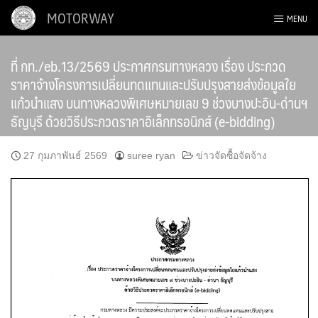
Skip
MOTORWAY
MENU
to
content
ที่ กท./eb.13/2569 ประกาศกรมทางหลวง เรื่อง ประกวด
ราคาจ้างโครงการเปลี่ยนทดแทนและปรับปรุงสายส่งข้อมูลใย
แก้วนำแสง บนทางหลวงพิเศษหมายเลข 9 ช่วงบางปะอิน-ด่านฯ
ธัญบุรี ด้วยวิธีประกวดราคาอิเล็กทรอนิกส์ (e-bidding)
27 กุมภาพันธ์ 2569
suree ryan
ข่าวจัดซื้อจัดจ้าง