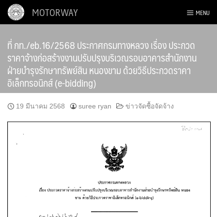
Skip
MOTORWAY
MENU
to
content
ที่ กท./eb.16/2568 ประกาศกรมทางหลวง เรื่อง ประกวด
ราคาจ้างก่อสร้างงานปรับปรุงบริเวณรอบอาคารสำนักงาน
ฝ่ายบำรุงรักษาทรัพย์สิน หนองขาม ด้วยวิธีประกวดราคา
อิเล็กทรอนิกส์ (e-bidding)
19 มีนาคม 2568
suree ryan
ข่าวจัดซื้อจัดจ้าง