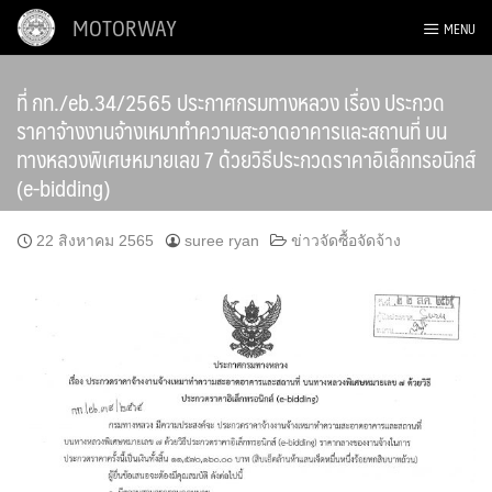
Skip
MOTORWAY
MENU
to
content
ที่ กท./eb.34/2565 ประกาศกรมทางหลวง เรื่อง ประกวด
ราคาจ้างงานจ้างเหมาทำความสะอาดอาคารและสถานที่ บน
ทางหลวงพิเศษหมายเลข 7 ด้วยวิธีประกวดราคาอิเล็กทรอนิกส์
(e-bidding)
22 สิงหาคม 2565
suree ryan
ข่าวจัดซื้อจัดจ้าง