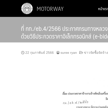
Skip
MOTORWAY
หน้าแร
to
content
ที่ กท./eb.4/2566 ประกาศกรมทางหลวง เร
ด้วยวิธีประกวดราคาอิเล็กทรอนิกส์ (e-bi
22 กุมภาพันธ์ 2566
suree ryan
ข่าวจัดซื้อจัดจ้าง