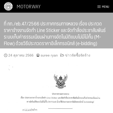
Skip
MOTORWAY
MENU
to
content
ที่ กท./eb.47/2566 ประกาศกรมทางหลวง เรื่อง ประกวด
ราคาจ้างงานจัดทำ Line Sticker และจัดทำสื่อประชาสัมพันธ์
ระบบเก็บค่าธรรมเนียมผ่านทางอัตโนมัติแบบไม่มีไม้กั้น (M-
Flow) ด้วยวิธีประกวดราคาอิเล็กทรอนิกส์ (e-bidding)
24 ตุลาคม 2566
suree ryan
ข่าวจัดซื้อจัดจ้าง