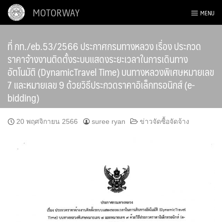
Skip
MOTORWAY
MENU
to
content
ที่ กท./eb.53/2566 ประกาศกรมทางหลวง เรื่อง ประกวด
ราคาจ้างงานติดตั้งระบบแสดงระยะเวลาในการเดินทาง
อัตโนมัติ (DynamicTravel Time) บนทางหลวงพิเศษหมายเลข
7 และหมายเลข 9 ด้วยวิธีประกวดราคาอิเล็กทรอนิกส์ (e-
bidding)
20 พฤศจิกายน 2566
suree ryan
ข่าวจัดซื้อจัดจ้าง