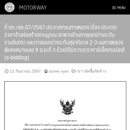
Skip
MOTORWAY
MENU
to
content
ที่ กท./eb.67/2567 ประกาศกรมทางหลวง เรื่อง ประกวด
ราคาจ้างก่อสร้างงานบูรณะสะพานข้ามทางแยกต่างระดับ
รามอินทรา และทางแยกต่างระดับสุขาภิบาล 2-3 บนทางหลวง
พิเศษหมายเลข 9 ระยะที่ 3 ด้วยวิธีประกวดราคาอิเล็กทรอนิกส์
(e-bidding)
12 กันยายน 2567
suree ryan
ข่าวจัดซื้อจัดจ้าง