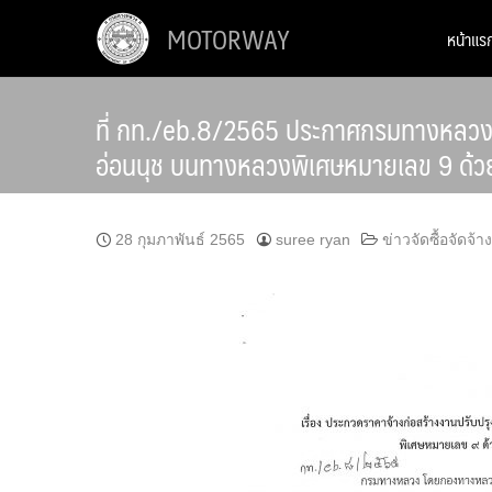
Skip
MOTORWAY
หน้าแร
to
content
ที่ กท./eb.8/2565 ประกาศกรมทางหลวง เ
อ่อนนุช บนทางหลวงพิเศษหมายเลข 9 ด้วยว
28 กุมภาพันธ์ 2565
suree ryan
ข่าวจัดซื้อจัดจ้าง