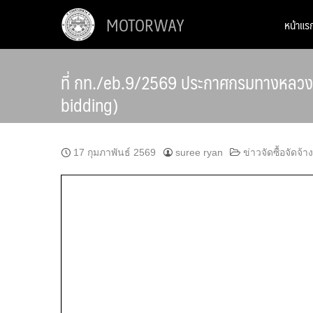
Skip
MOTORWAY
หน้าแร
to
content
ที่ กท./eb.9/2569 ประกาศกรมทางหลวง เรื่
bidding)
17 กุมภาพันธ์ 2569
suree ryan
ข่าวจัดซื้อจัดจ้าง