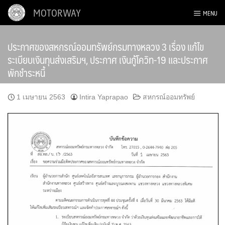
Skip
MOTORWAY
MENU
to
content
ประกาศของสหกรณ์ออมทรัพย์กรมทางหลวง 3 เรื่อง แก้ไข
ระเบียบเงินทุนส่งเสริมฯ, ประกาศ เงินกู้โควิท-19 และประกาศ
พักชำระหนี้
1 เมษายน 2563
Intira Yaprapao
สหกรณ์ออมทรัพย์