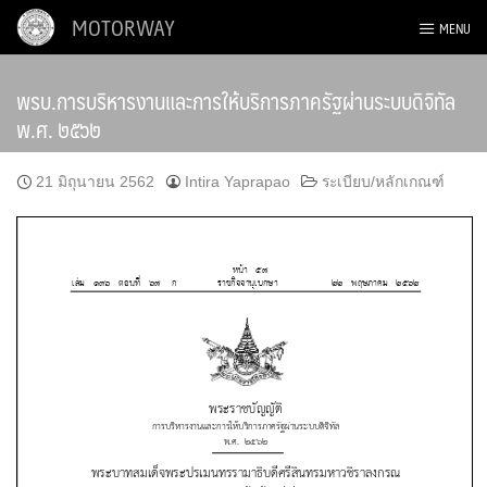
Skip
MOTORWAY
MENU
to
content
พรบ.การบริหารงานและการให้บริการภาครัฐผ่านระบบดิจิทัล
พ.ศ. ๒๕๖๒
21 มิถุนายน 2562
Intira Yaprapao
ระเบียบ/หลักเกณฑ์