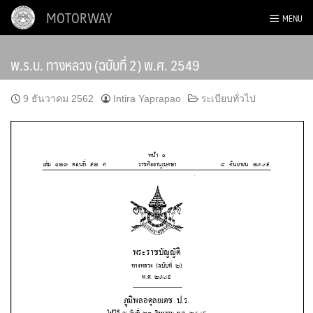
Skip
MOTORWAY
MENU
to
content
พ.ร.บ. ทางหลวง (ฉบับที่ 2) พ.ศ. 2549
9 ธันวาคม 2562
Intira Yaprapao
ระเบียบทั่วไป