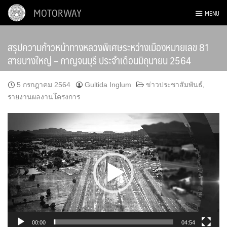
Skip
MOTORWAY
MENU
to
content
สรุปความก้าวหน้าทางหลวงพิเศษระหว่างเมืองหมายเลข 81
สายบางใหญ่ – กาญจนบุรี ประจำเดือนมิถุนายน 2564
5 กรกฎาคม 2564
Gultida Inglum
ข่าวประชาสัมพันธ์
,
รายงานผลงานโครงการ
ตัว
เล่น
ไฟล์
วิดีโอ
00:00
04:54