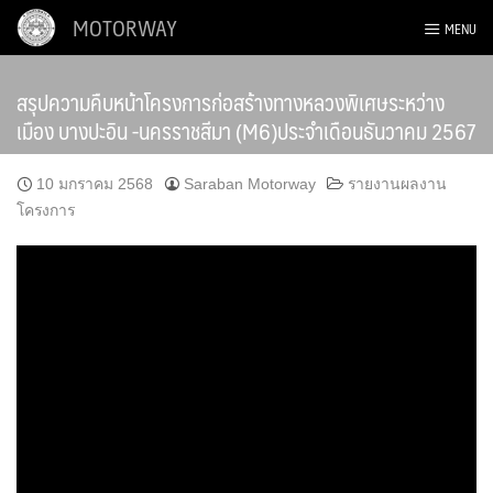
Skip
MOTORWAY
MENU
to
content
สรุปความคืบหน้าโครงการก่อสร้างทางหลวงพิเศษระหว่าง
เมือง บางปะอิน -นครราชสีมา (M6)ประจำเดือนธันวาคม 2567
10 มกราคม 2568
Saraban Motorway
รายงานผลงาน
โครงการ