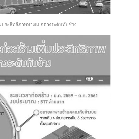
่มประสิทธิภาพทางแยกต่างระดับทับช้าง