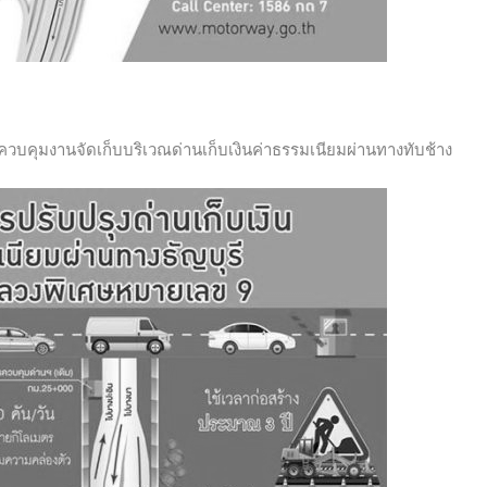
คุมงานจัดเก็บบริเวณด่านเก็บเงินค่าธรรมเนียมผ่านทางทับช้าง