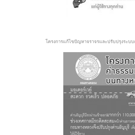
โครงการแก้ไขปัญหาจราจรและปรับปรุงระบบควบ