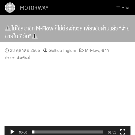
Skip
MOTORWAY
MENU
to
content
ไม่ใช่สมาชิก M-Flow ก็ไม่ต้องกังวล เพียงขับผ่านแล้ว “จ่าย
ภายใน 7 วัน”
28 ตุลาคม 2565
Gultida Inglum
M-Flow
,
ข่าว
ประชาสัมพันธ์
ตัว
เล่น
ไฟล์
วิดีโอ
00:00
01:51