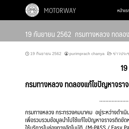
Skip
MOTORWAY
หน้าแร
to
content
19 กันยายน 2562 กรมทางหลวง ทดลองแก้ไข
19 กันยายน 2562
purimprach chanya
ข่าวประช
19
กรมทางหลวง ทดลองแก้ไขปัญหาจราจรในช่
………………
กรมทางหลวง กระทรวงคมนาคม อยู่ระหว่างดำเนินกา
เพื่อรวบรวมข้อมูลนำไปใช้แก้ไขปัญหาจราจรติดขัดหน
ใช้บริการในช่องทางอัตโนมัติ (M-PASS / Easy 