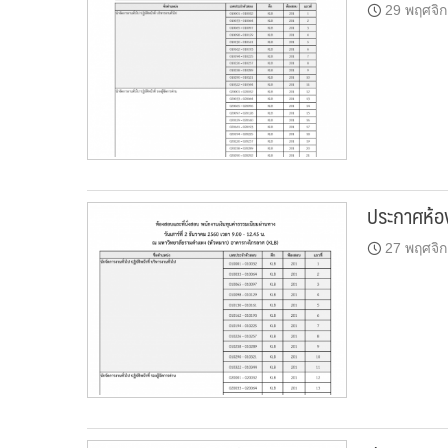
29 พฤศจิ
ประกาศห้อง
27 พฤศจิ