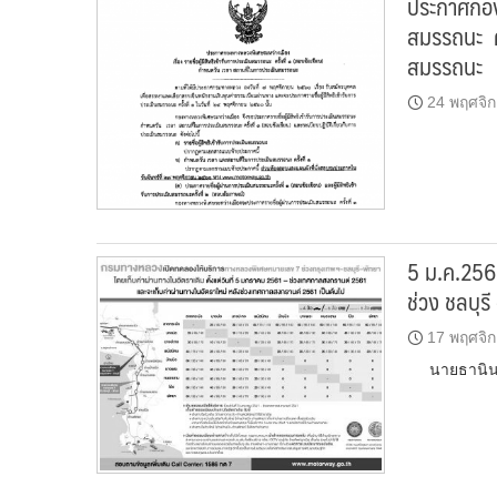
ประกาศกองท
สมรรถนะ คร
สมรรถนะ
24 พฤศจิ
5 ม.ค.256
ช่วง ชลบุรี
17 พฤศจิ
นายธานินทร์