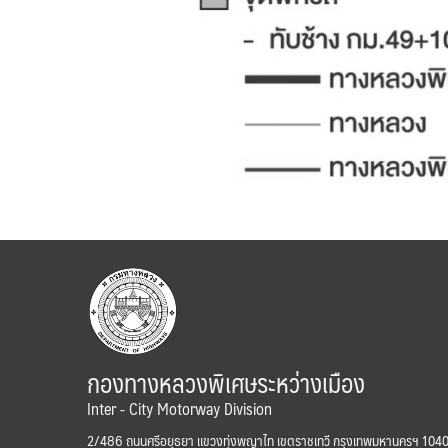
กองทางหลวงพิเศษระหว่างเมือง
Inter - City Motorway Division
2/486 ถนนศรีอยุธยา แขวงทุ่งพญาไท เขตราชเทวี กรุงเทพมหานครฯ 104