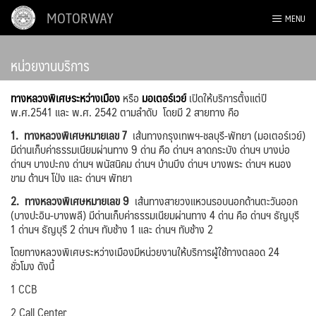
Skip
MOTORWAY
MENU
to
content
หน่วยงานบริการ
ทางหลวงพิเศษระหว่างเมือง
หรือ
มอเตอร์เวย์
เปิดให้บริการตั้งแต่ปี
พ.ศ.2541 และ พ.ศ. 2542 ตามลำดับ โดยมี 2 สายทาง คือ
1. ทางหลวงพิเศษหมายเลข 7
เส้นทางกรุงเทพฯ-ชลบุรี-พัทยา (มอเตอร์เวย์)
มีด่านเก็บค่าธรรมเนียมผ่านทาง 9 ด่าน คือ ด่านฯ ลาดกระบัง ด่านฯ บางบ่อ
ด่านฯ บางปะกง ด่านฯ พนัสนิคม ด่านฯ บ้านบึง ด่านฯ บางพระ ด่านฯ หนอง
ขาม ด้านฯ โป่ง และ ด่านฯ พัทยา
2. ทางหลวงพิเศษหมายเลข 9
เส้นทางสายวงแหวนรอบนอกด้านตะวันออก
(บางปะอิน-บางพลี) มีด่านเก็บค่าธรรมเนียมผ่านทาง 4 ด่าน คือ ด่านฯ ธัญบุรี
1 ด่านฯ ธัญบุรี 2 ด่านฯ ทับช้าง 1 และ ด่านฯ ทับช้าง 2
โดยทางหลวงพิเศษระหว่างเมืองมีหน่วยงานให้บริการผู้ใช้ทางตลอด 24
ชั่วโมง ดังนี้
1 CCB
2 Call Center